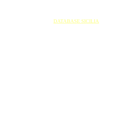
HOME
UNISCITI AL CIU
SEGNALA AVVISTAMENTO UFO
UFOLOGIA PRATICA
DATABASE SICILIA
BLOG
NOTIZIARIO UFOCTLINE
Database 
siciliano delle 
segnalazioni